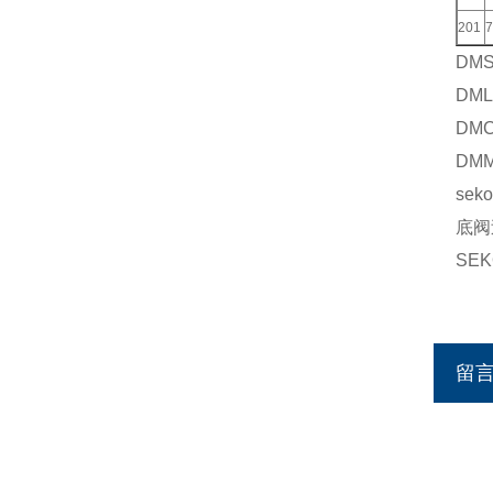
201
7
DMS
DML
DMC
DMM
se
底阀
SE
留