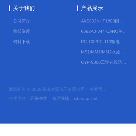
关于我们
产品展示
公司简介
AKS803NHP1800耐腐蚀计量泵
荣誉资质
6662A3-344-CARO英格索兰流体气动隔膜泵大流量气动泵
资料下载
PC-100/PC-110微电脑PH/ORP变送器
MS1/MM1/MM2水处理计量泵
CYP-9800工业在线防水PH计
版权所有 © 2026 青岛春阳电子有限公司 备案号：
技术支持：
环保在线
管理登陆
sitemap.xml