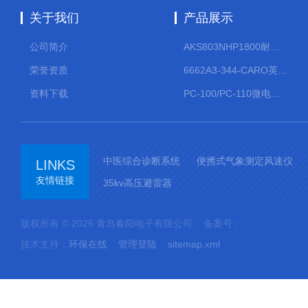
性炭悬浮液控制方式：流量比例投加；可与余氯、
关于我们
产品展示
pH仪表闭环联动适用机型：...
公司简介
AKS803NHP1800耐腐蚀计量泵
荣誉资质
6662A3-344-CARO英格索兰流体气动隔膜泵大流量气动泵
资料下载
PC-100/PC-110微电脑PH/ORP变送器
中医综合诊断系统
便携式气象测定风速仪
LINKS
友情链接
35kv高压避雷器
版权所有 © 2026 青岛春阳电子有限公司 备案号：
技术支持：
环保在线
管理登陆
sitemap.xml