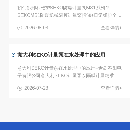
如何拆卸和维护SEKO防爆计量泵MS1系列？
SEKOMS1防爆机械隔膜计量泵拆卸+日常维护全指
南适用：普通手动款、ExdIIBT4防爆电机款，内部
2026-08-03
查看详情+
机械结构一致；防爆电机严禁私自拆解防爆腔体。
前置重要安全规范（防爆场景强制遵守）停机断
电，防爆区域必须上锁挂牌断电，等待电机停转；
泄压：关闭进出口阀门，松开泄压阀排空管路、泵
意大利SEKO计量泵在水处理中的应用
头内部药剂，易燃易爆介质静置挥发完毕；穿戴耐
腐手套、护目镜，强酸、氧化剂、有机溶剂做好防
意大利SEKO计量泵在水处理中的应用--青岛春阳电
护；禁止私自拆开防爆电机外壳、接线盒，破坏隔
子有限公司意大利SEKO计量泵以隔膜计量精准
爆面会直接丧失防爆资质，电机...
度、多材质耐腐泵头、丰富信号接口、可配套自有
2026-07-28
查看详情+
在线水质仪表为核心优势，是水处理自动加药系统
主流设备，覆盖市政供水、污水、工业纯水、循环
水、中水回用、泳池等全场景。一、核心应用领
域、工艺与投加药剂1.市政自来水/饮用水处理工艺
点位：原水混凝、pH调节、消毒、深度处理投加药
剂：次氯酸钠(消毒液)、PAC、硫酸铝、稀酸、活