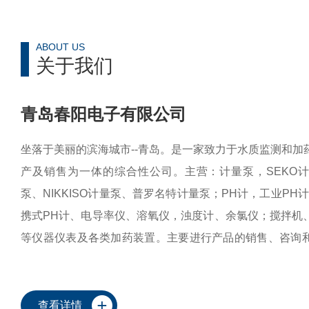
ABOUT US
关于我们
青岛春阳电子有限公司
坐落于美丽的滨海城市--青岛。是一家致力于水质监测和加
产及销售为一体的综合性公司。主营：计量泵，SEKO
泵、NIKKISO计量泵、普罗名特计量泵；PH计，工业PH
携式PH计、电导率仪、溶氧仪，浊度计、余氯仪；搅拌机
等仪器仪表及各类加药装置。主要进行产品的销售、咨询
产品都是一级代理商和库存商，并常备易损易耗件以保证
修成本，可提供以下服务：仪表类--工业在线/实验室/便
仪、...
查看详情