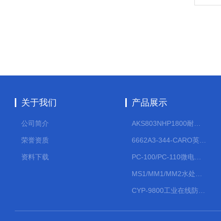
关于我们
产品展示
公司简介
AKS803NHP1800耐腐蚀计量泵
荣誉资质
6662A3-344-CARO英格索兰流体气动隔膜泵大流量气动泵
资料下载
PC-100/PC-110微电脑PH/ORP变送器
MS1/MM1/MM2水处理计量泵
CYP-9800工业在线防水PH计