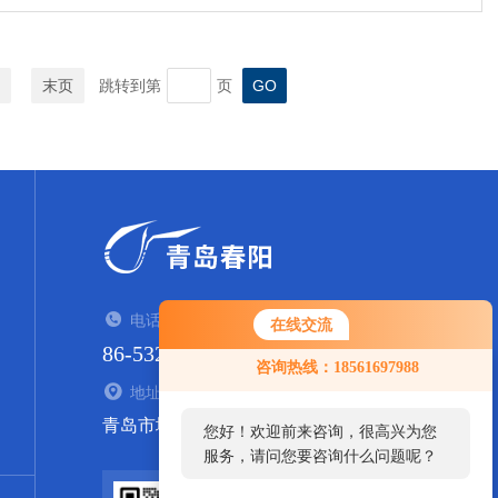
末页
跳转到第
页
电话：TEL
在线交流
86-532-84938935
咨询热线：18561697988
地址：ADDRESS
青岛市城阳区流亭街道西山社区东800米
您好！欢迎前来咨询，很高兴为您
服务，请问您要咨询什么问题呢？