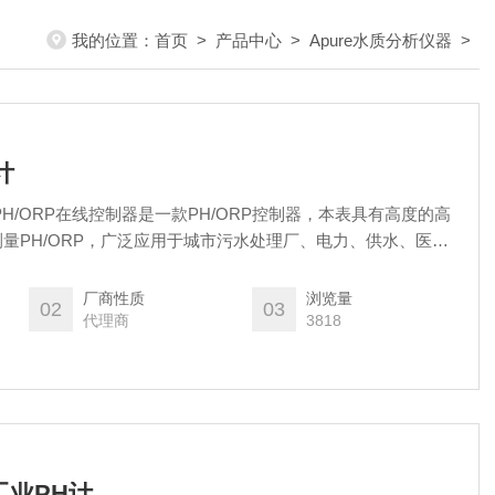
我的位置：
首页
>
产品中心
>
Apure水质分析仪器
>
计
工业PH/ORP在线控制器是一款PH/ORP控制器，本表具有高度的高
量PH/ORP，广泛应用于城市污水处理厂、电力、供水、医
溶液PH/ORP值进行连续测量。
厂商性质
浏览量
02
03
代理商
3818
X工业PH计