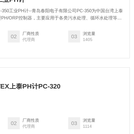
C-350工业PH计--青岛春阳电子有限公司PC-350为中国台湾上泰
型PH/ORP控制器，主要应用于各类污水处理、循环水处理等场
或者德国WTW进口电极，上泰PH电极等。
厂商性质
浏览量
02
03
代理商
1405
TEX上泰PH计PC-320
厂商性质
浏览量
02
03
代理商
1114