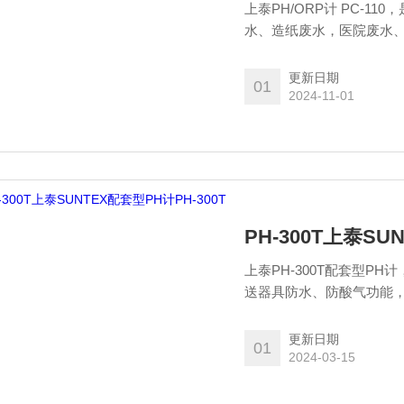
上泰PH/ORP计 PC-
水、造纸废水，医院废水
域。青岛春阳电子有限公
更新日期
01
2024-11-01
PH-300T上泰SU
上泰PH-300T配套型PH
送器具防水、防酸气功能
场校正三大功能具手动校
更新日期
01
2024-03-15