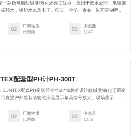
110，是一款微电脑酸碱度/氧化还原变送器，应用于废水处理，电镀废
、循环水，锅炉水以及电子、印染、化学、食品、制药等制程领
司提供技术、销售及售后服务。
厂商性质
浏览量
02
03
代理商
1147
NTEX配套型PH计PH-300T
计，SUNTEX配套PH变送器特性96*48标准设计酸碱度/氧化还原变
，可直接户外墙装或管裝液晶显示幕具信号放大、现场显示、现
正
厂商性质
浏览量
02
03
代理商
1236