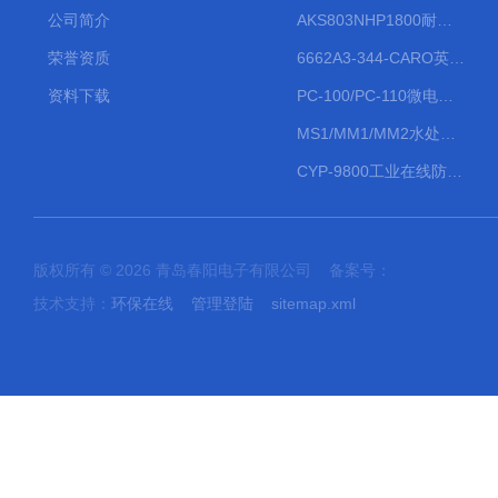
公司简介
AKS803NHP1800耐腐蚀计量泵
荣誉资质
6662A3-344-CARO英格索兰流体气动隔膜泵大流量气动泵
资料下载
PC-100/PC-110微电脑PH/ORP变送器
MS1/MM1/MM2水处理计量泵
CYP-9800工业在线防水PH计
版权所有 © 2026 青岛春阳电子有限公司 备案号：
技术支持：
环保在线
管理登陆
sitemap.xml