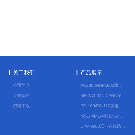
关于我们
产品展示
公司简介
AKS803NHP1800耐腐蚀计量泵
荣誉资质
6662A3-344-CARO英格索兰流体气动隔膜泵大流量气动泵
资料下载
PC-100/PC-110微电脑PH/ORP变送器
MS1/MM1/MM2水处理计量泵
CYP-9800工业在线防水PH计