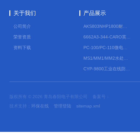
关于我们
产品展示
公司简介
AKS803NHP1800耐腐蚀计量泵
荣誉资质
6662A3-344-CARO英格索兰流体气动隔膜泵大流量气动泵
资料下载
PC-100/PC-110微电脑PH/ORP变送器
MS1/MM1/MM2水处理计量泵
CYP-9800工业在线防水PH计
版权所有 © 2026 青岛春阳电子有限公司 备案号：
技术支持：
环保在线
管理登陆
sitemap.xml