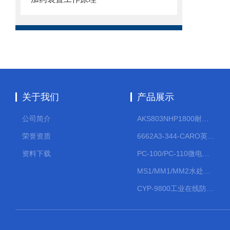
关于我们
产品展示
公司简介
AKS803NHP1800耐腐蚀计量泵
荣誉资质
6662A3-344-CARO英格索兰流体气动隔膜泵大流量气动泵
资料下载
PC-100/PC-110微电脑PH/ORP变送器
MS1/MM1/MM2水处理计量泵
CYP-9800工业在线防水PH计