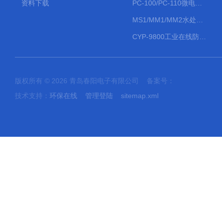
资料下载
PC-100/PC-110微电脑PH/ORP变送器
MS1/MM1/MM2水处理计量泵
CYP-9800工业在线防水PH计
版权所有 © 2026 青岛春阳电子有限公司 备案号：
技术支持：
环保在线
管理登陆
sitemap.xml