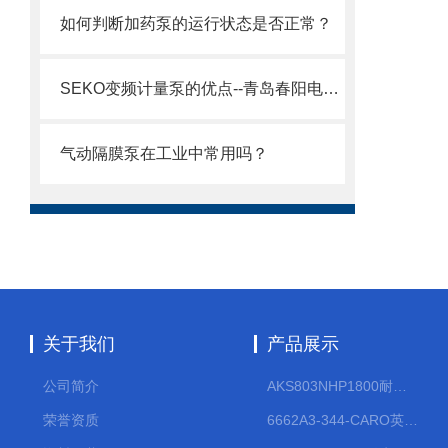
如何判断加药泵的运行状态是否正常？
SEKO变频计量泵的优点--青岛春阳电子有限公司
气动隔膜泵在工业中常用吗？
关于我们
产品展示
公司简介
AKS803NHP1800耐腐蚀计量泵
荣誉资质
6662A3-344-CARO英格索兰流体气动隔膜泵大流量气动泵