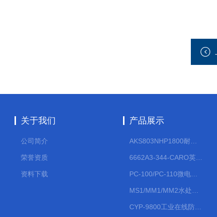
关于我们
产品展示
公司简介
AKS803NHP1800耐腐蚀计量泵
荣誉资质
6662A3-344-CARO英格索兰流体气动隔膜泵大流量气动泵
资料下载
PC-100/PC-110微电脑PH/ORP变送器
MS1/MM1/MM2水处理计量泵
CYP-9800工业在线防水PH计