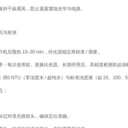
保持干燥通风，防止凝露腐蚀光学与电路。
机与校准
开机后预热
10–30 min
，待光源稳定再校准 / 测量。
率
：
每次使用前
、更换比色皿、长期停用后、高精度检测前必须
：用
0 NTU（零浊度水 / 超纯水）
与
标准浊度液
（如 20、100
点
：
标记对准光路箭头
，确保定位准确。