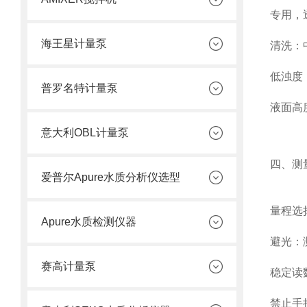
专用
，
海王星计量泵
清洗：
低浊度（
普罗名特计量泵
液面高
意大利OBL计量泵
四、测
爱普尔Apure水质分析仪选型
量程选
Apure水质检测仪器
避光
：
赛高计量泵
稳定读
禁止手