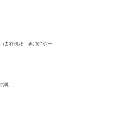
in
去有机物，再冲净晾干。
防潮。