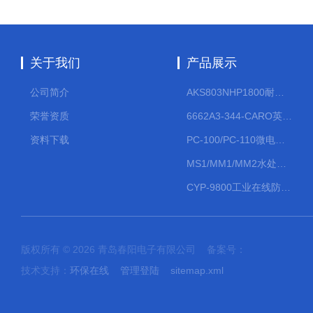
关于我们
产品展示
公司简介
AKS803NHP1800耐腐蚀计量泵
荣誉资质
6662A3-344-CARO英格索兰流体气动隔膜泵大流量气动泵
资料下载
PC-100/PC-110微电脑PH/ORP变送器
MS1/MM1/MM2水处理计量泵
CYP-9800工业在线防水PH计
版权所有 © 2026 青岛春阳电子有限公司 备案号：
技术支持：
环保在线
管理登陆
sitemap.xml