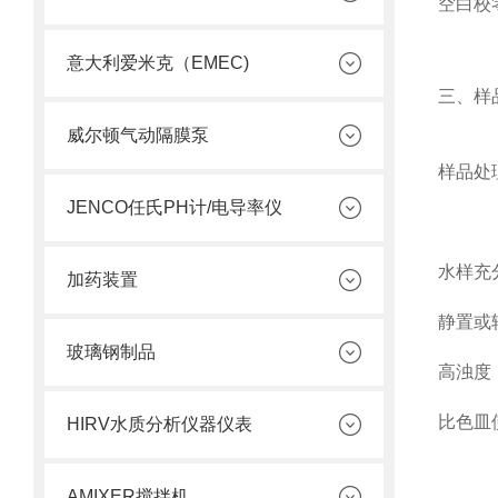
空白校
意大利爱米克（EMEC)
三、样
威尔顿气动隔膜泵
样品处
JENCO任氏PH计/电导率仪
水样
充
加药装置
静置或
玻璃钢制品
高浊度（
比色皿
HIRV水质分析仪器仪表
AMIXER搅拌机