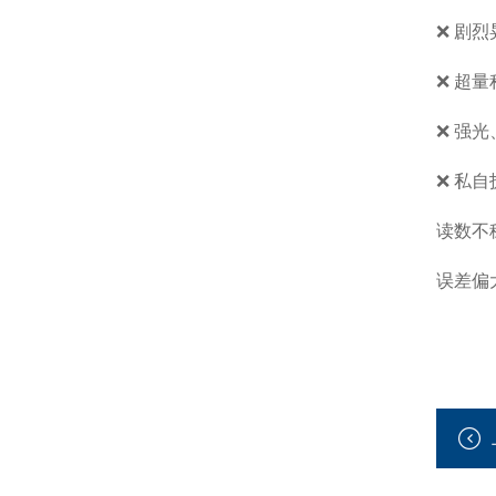
❌ 剧
❌ 超
❌ 强
❌ 私
读数不
误差偏