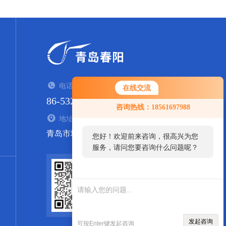
电话：TEL
在线交流
86-532-84938935
咨询热线：18561697988
地址：ADDRESS
青岛市城阳区流亭街道西山社区东800米
您好！欢迎前来咨询，很高兴为您
服务，请问您要咨询什么问题呢？
扫码关注我们
发起咨询
可按Enter键发起咨询