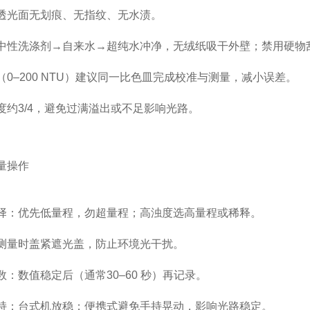
透光面
无划痕、无指纹、无水渍
。
中性洗涤剂→自来水→
超纯水冲净
，无绒纸吸干外壁；
禁用硬物
0–200 NTU）建议
同一比色皿
完成校准与测量，减小误差。
度约
3/4
，避免过满溢出或不足影响光路。
量操作
择
：优先
低量程
，勿超量程；高浊度选高量程或稀释。
测量时
盖紧遮光盖
，防止环境光干扰。
数
：数值稳定后（通常
30–60 秒
）再记录。
持
：台式机放稳；便携式避免手持晃动，影响光路稳定。