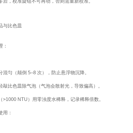
零后，
校准旋钮不可再动
，否则需重新校准。
品与比色皿
理
：
分混匀
（颠倒 5–8 次），防止悬浮物沉降。
轻敲比色皿
除气泡
（气泡会散射光，导致偏高）。
>1000 NTU）用
零浊度水稀释
，记录稀释倍数。
使用
：