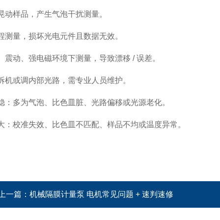
烈晃动样品，产生
气泡
干扰测量。
量程测量，损坏光电元件且数据无效。
光、震动、强电磁环境下测量，导致
漂移 / 误差
。
自拆机或调内部光路，需专业人员维护。
稳
：多为气泡、比色皿脏、光路偏移或光源老化。
大
：校准失效、比色皿不匹配、样品不均或温度异常。
上一篇：
机械隔膜计量泵 电机常见问题 + 速判速修