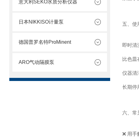
意大利SEKO水质分析仪器
日本NIKKISO计量泵
五、使
德国普罗名特ProMinent
即时清
比色皿
ARO气动隔膜泵
仪器清
长期停
六、常
❌ 用