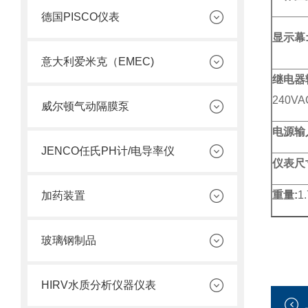
德国PISCO仪表
显示幕
意大利爱米克（EMEC)
继电器
240V
威尔顿气动隔膜泵
电源输
JENCO任氏PH计/电导率仪
仪表尺
重量:
1
加药装置
玻璃钢制品
HIRV水质分析仪器仪表