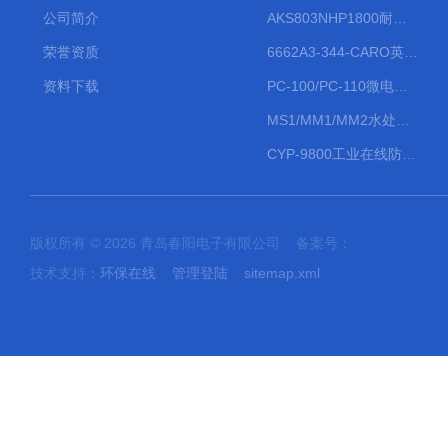
公司简介
AKS803NHP1800耐腐蚀计量泵
荣誉资质
6662A3-344-CARO英格索兰流体气动隔膜泵大流量气动泵
资料下载
PC-100/PC-110微电脑PH/ORP变送器
MS1/MM1/MM2水处理计量泵
CYP-9800工业在线防水PH计
版权所有 © 2026 青岛春阳电子有限公司 备案号：
技术支持：
环保在线
管理登陆
sitemap.xml