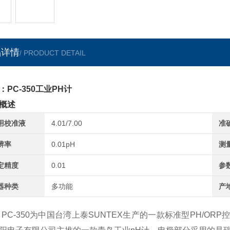
品详情
/ PRODUCT DETAIL
：PC-350工业PH计
概述
用校准液
4.01/7.00
准
辨率
0.01pH
测
定精度
0.01
参
器种类
多功能
产
-350为中国台湾上泰SUNTEX生产的一款标准型PH/OR