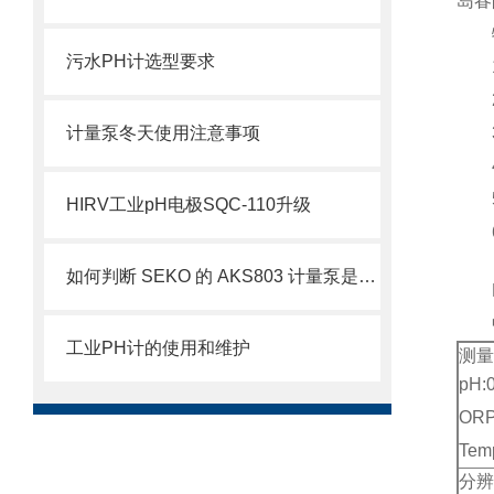
岛春
特
污水PH计选型要求
1、
2、
计量泵冬天使用注意事项
3、
4、
5、
HIRV工业pH电极SQC-110升级
6
如何判断 SEKO 的 AKS803 计量泵是否需要维修？
PC
中国
工业PH计的使用和维护
测量
pH:
ORP
Tem
分辨