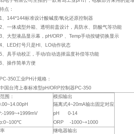
阳电子有限公司主推的一款青岛工业pH计，电极部分采用的是瑞
点：
144*144标准设计酸碱度/氧化还原控制器
一体成型外箱、透明前盖设计，具防水、防酸气等功能
大型液晶显示幕，pH/ORP 、Temp手动按键切换显示
LED灯号只是HI、LO动作状态
具手动校正，手动/自动选择温度补偿等功能
、操作简单方便
-350工业PH计规格：
台湾上泰标准型pH/ORP控制器PC-350
范围：
模拟输出
0.00~14.00pH
隔离式4~20mA输出固定对应
:-1999~+1999mV
pH 0-14
p:0~100℃
ORP -1000~+1000
率
继电器输出