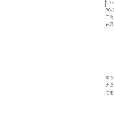
1.7k
PC
广泛
在恶
1
PC
量液
为误
便用
2
与传