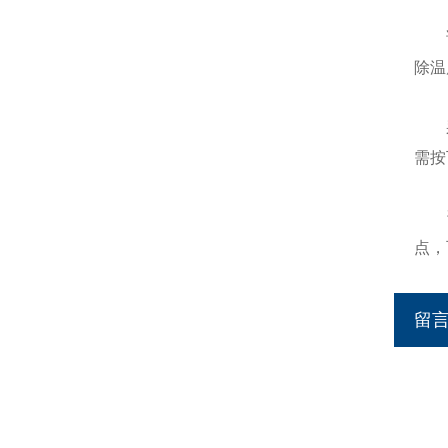
（
该P
除温
（
采用
需按
（
该P
点，
留