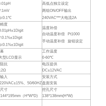
0.01pH
高低点独立设定
:1mV
两组ON/OFF输出
p:0.1℃
240VAC***大电流2A
精度
温度补偿
0.01pH±1Digit
自动温度补偿 Pt1000
:0.1%±1Digit
手动温度补偿 旋钮设定
p:0.1%±1Digit
幕
工作温度
8”大型LCD显示
0-60℃
阻抗
电压提供
12Ω
DC±12VAC
输入
安装方式
/220VAC±15%、50/60HZ
盘面安装
尺寸
挖孔尺寸
*144*195mm（H*W*D)
138*138mm(H*W)