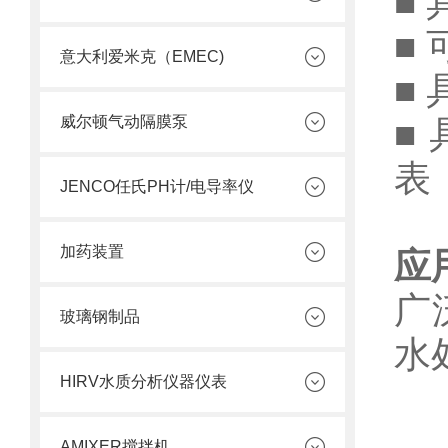
■
■
意大利爱米克（EMEC)
■
威尔顿气动隔膜泵
■
表
JENCO任氏PH计/电导率仪
加药装置
应
广
玻璃钢制品
水
HIRV水质分析仪器仪表
AMIXER搅拌机