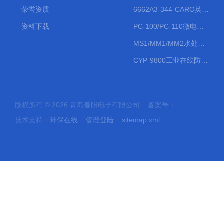
荣誉资质
6662A3-344-CARO英格索兰流体气动隔膜泵大流量气动泵
资料下载
PC-100/PC-110微电脑PH/ORP变送器
MS1/MM1/MM2水处理计量泵
CYP-9800工业在线防水PH计
版权所有 © 2026 青岛春阳电子有限公司 备案号：
技术支持：
环保在线
管理登陆
sitemap.xml