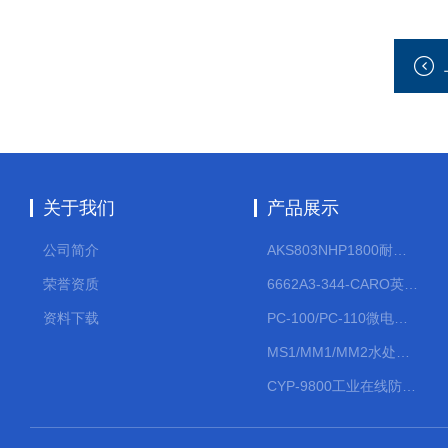
关于我们
产品展示
公司简介
AKS803NHP1800耐腐蚀计量泵
荣誉资质
6662A3-344-CARO英格索兰流体气动隔膜泵大流量气动泵
资料下载
PC-100/PC-110微电脑PH/ORP变送器
MS1/MM1/MM2水处理计量泵
CYP-9800工业在线防水PH计