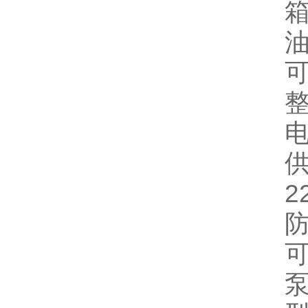
可
供
2
防
泵