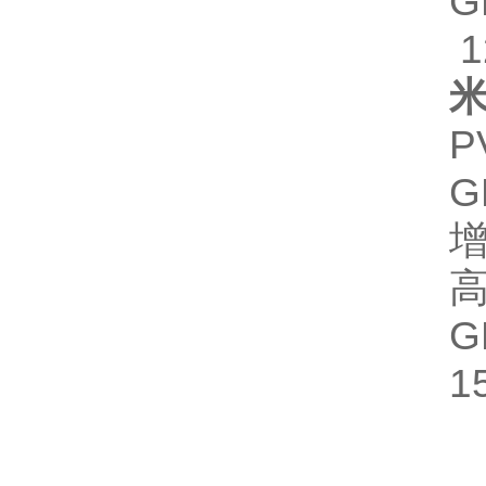
1
P
G
增
G
1