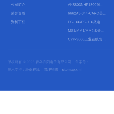
公司简介
AKS803NHP1800耐腐蚀计量泵
荣誉资质
6662A3-344-CARO英格索兰流体气动隔膜泵大流量气动泵
资料下载
PC-100/PC-110微电脑PH/ORP变送器
MS1/MM1/MM2水处理计量泵
CYP-9800工业在线防水PH计
版权所有 © 2026 青岛春阳电子有限公司 备案号：
技术支持：
环保在线
管理登陆
sitemap.xml