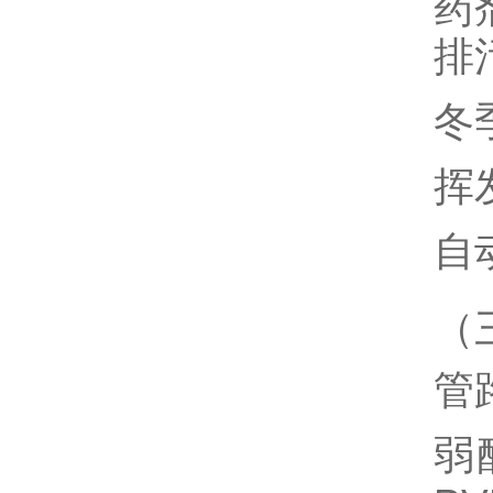
药
排
冬
挥
自
（
管
弱