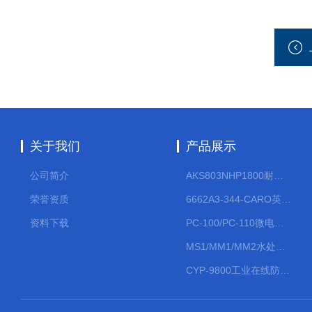
关于我们
产品展示
公司简介
AKS803NHP1800耐腐蚀计量泵
荣誉资质
6662A3-344-CARO英格索兰流体气动隔膜泵大流量气动泵
资料下载
PC-100/PC-110微电脑PH/ORP变送器
MS1/MM1/MM2水处理计量泵
CYP-9800工业在线防水PH计