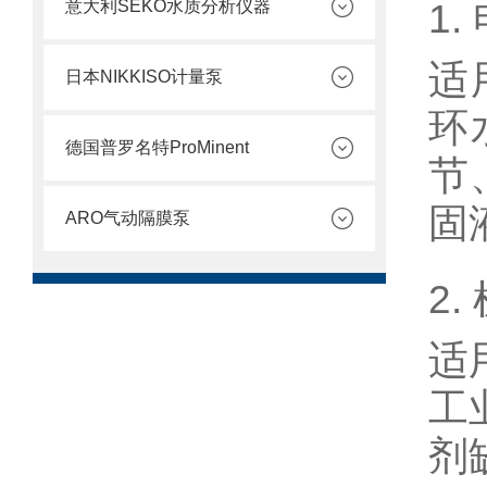
1
意大利SEKO水质分析仪器
适
日本NIKKISO计量泵
环
德国普罗名特ProMinent
节
固
ARO气动隔膜泵
2
适
工
剂