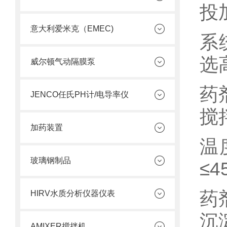
投
意大利爱米克（EMEC)
系
选
威尔顿气动隔膜泵
药
JENCO任氏PH计/电导率仪
搅
加药装置
温
玻璃钢制品
≤4
药
HIRV水质分析仪器仪表
沉
AMIXER搅拌机