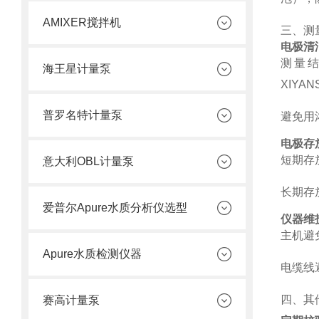
AMIXER搅拌机
三、测
电极清
测量
海王星计量泵
XIYA
普罗名特计量泵
避免用
电极存
短期存
意大利OBL计量泵
长期存
爱普尔Apure水质分析仪选型
仪器维
主机避
Apure水质检测仪器
电缆线
四、其
赛高计量泵