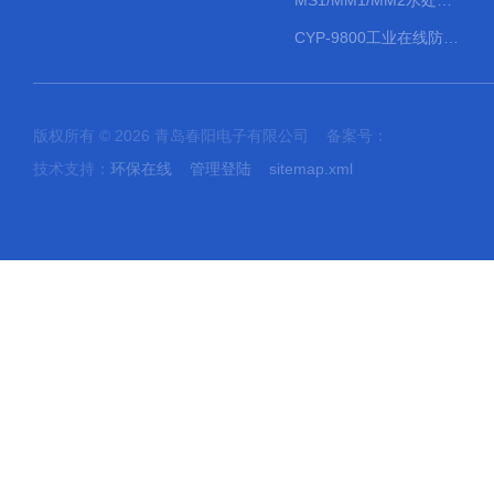
MS1/MM1/MM2水处理计量泵
CYP-9800工业在线防水PH计
版权所有 © 2026 青岛春阳电子有限公司 备案号：
技术支持：
环保在线
管理登陆
sitemap.xml