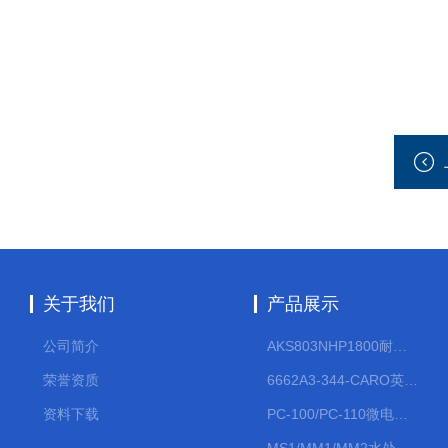
关于我们
产品展示
公司简介
AKS803NHP1800耐腐蚀计量泵
荣誉资质
6662A3-344-CARO英格索兰流体气动隔膜泵大流量气动泵
资料下载
PC-100/PC-110微电脑PH/ORP变送器