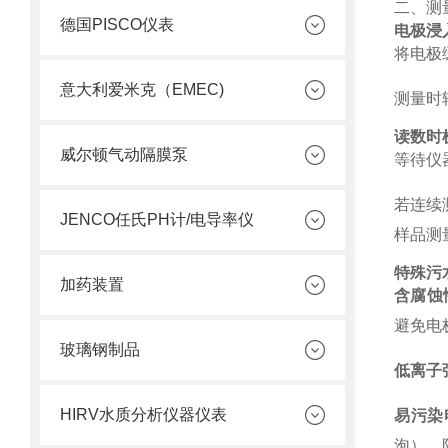
二、测
德国PISCO仪表
电极浸
将电极
意大利爱米克（EMEC)
测量时
读数时
威尔顿气动隔膜泵
等待仪
若连续
JENCO任氏PH计/电导率仪
样品测
特殊污
加药装置
含腐蚀
避免电
玻璃钢制品
低离子
HIRV水质分析仪器仪表
易污染
泡），