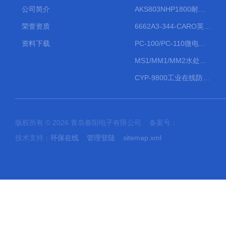
公司简介
AKS803NHP1800耐腐蚀计量泵
荣誉资质
6662A3-344-CARO英格索兰流体气动隔膜泵大流量气动泵
资料下载
PC-100/PC-110微电脑PH/ORP变送器
MS1/MM1/MM2水处理计量泵
CYP-9800工业在线防水PH计
版权所有 © 2026 青岛春阳电子有限公司 备案号：
技术支持：
环保在线
管理登陆
sitemap.xml