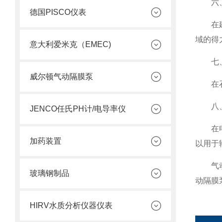
六、
德国PISCO仪表
在建筑
域的得
意大利爱米克（EMEC)
七、
威尔顿气动隔膜泵
在石油
八、
JENCO任氏PH计/电导率仪
在电子
加药装置
以用于
气动隔
玻璃钢制品
动隔膜
HIRV水质分析仪器仪表