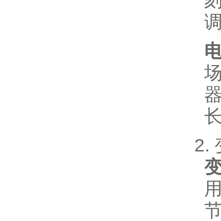
电
场
长
2
节