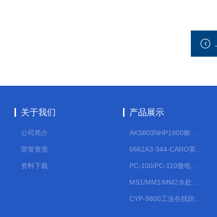
关于我们
产品展示
公司简介
AKS803NHP1800耐腐蚀计量泵
荣誉资质
6662A3-344-CARO英格索兰流体气动隔膜泵大流量气动泵
资料下载
PC-100/PC-110微电脑PH/ORP变送器
MS1/MM1/MM2水处理计量泵
CYP-9800工业在线防水PH计