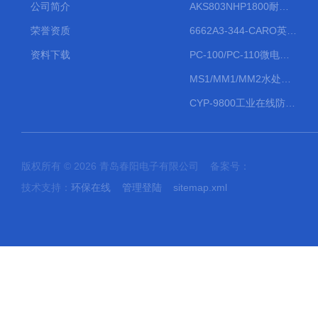
公司简介
AKS803NHP1800耐腐蚀计量泵
荣誉资质
6662A3-344-CARO英格索兰流体气动隔膜泵大流量气动泵
资料下载
PC-100/PC-110微电脑PH/ORP变送器
MS1/MM1/MM2水处理计量泵
CYP-9800工业在线防水PH计
版权所有 © 2026 青岛春阳电子有限公司 备案号：
技术支持：
环保在线
管理登陆
sitemap.xml