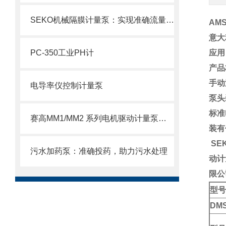
SEKO机械隔膜计量泵：实现准确流量的理想选择
AM
意大
PC-350工业PH计
应用
产品
手动
电导率仪控制计量泵
泵头
标准
赛高MM1/MM2 系列电机驱动计量泵使用注意事项
装有
SE
污水加药泵：准确投药，助力污水处理
动计
限公
型号
DM