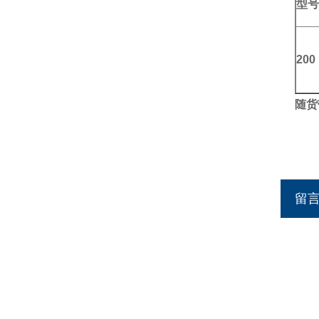
型号
200
随货
留