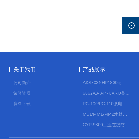
关于我们
产品展示
公司简介
AKS803NHP1800耐腐蚀计量泵
荣誉资质
6662A3-344-CARO英格索兰流体气动隔膜泵大流量气动泵
资料下载
PC-100/PC-110微电脑PH/ORP变送器
MS1/MM1/MM2水处理计量泵
CYP-9800工业在线防水PH计