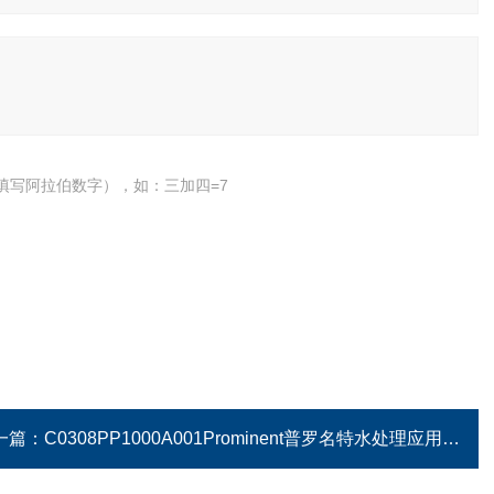
填写阿拉伯数字），如：三加四=7
一篇：
C0308PP1000A001Prominent普罗名特水处理应用计量泵 现货