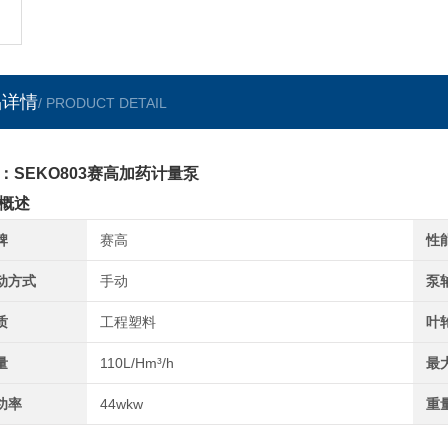
品详情
/ PRODUCT DETAIL
：SEKO803赛高加药计量泵
概述
牌
赛高
性
动方式
手动
泵
质
工程塑料
叶
量
110L/Hm³/h
最
功率
44wkw
重