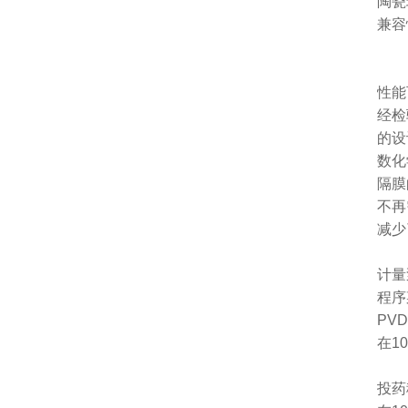
陶瓷
兼容
性能
经检
的设
数化
隔膜
不再
减少
计量
程序
PV
在1
投药