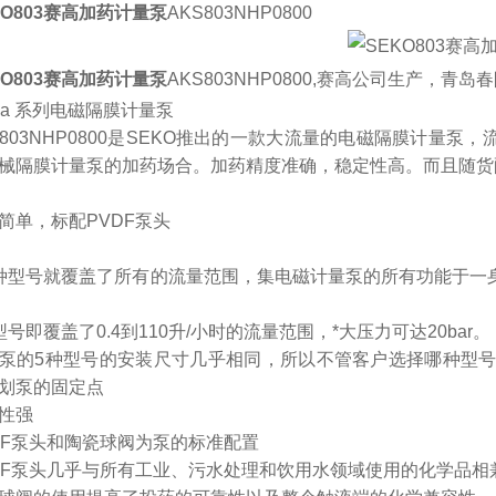
KO803赛高加药计量泵
AKS803NHP0800
KO803赛高加药计量泵
AKS803NHP0800,赛高公司生产，
kna 系列电磁隔膜计量泵
S803NHP0800是SEKO推出的一款大流量的电磁隔膜计量泵
械隔膜计量泵的加药场合。加药精度准确，稳定性高。而且随货
简单，标配PVDF泵头
种型号就覆盖了所有的流量范围，集电磁计量泵的所有功能于一身
型号即覆盖了0.4到110升/小时的流量范围，*大压力可达20bar。
泵的5种型号的安装尺寸几乎相同，所以不管客户选择哪种型
划泵的固定点
性强
DF泵头和陶瓷球阀为泵的标准配置
DF泵头几乎与所有工业、污水处理和饮用水领域使用的化学品相