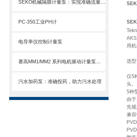
SEKO机械隔膜计量泵：实现准确流量的理想选择
SE
PC-350工业PH计
SE
Te
AK
电导率仪控制计量泵
用机
选型
赛高MM1/MM2 系列电机驱动计量泵使用注意事项
仅5
污水加药泵：准确投药，助力污水处理
头。
5种
由于
先规
兼容
PV
PV