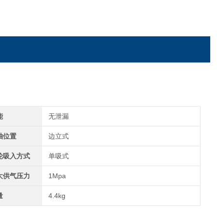
能
无泄漏
轴位置
边立式
轮吸入方式
单吸式
大供气压力
1Mpa
量
4.4kg