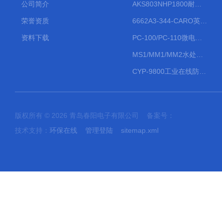
公司简介
AKS803NHP1800耐腐蚀计量泵
荣誉资质
6662A3-344-CARO英格索兰流体气动隔膜泵大流量气动泵
资料下载
PC-100/PC-110微电脑PH/ORP变送器
MS1/MM1/MM2水处理计量泵
CYP-9800工业在线防水PH计
版权所有 © 2026 青岛春阳电子有限公司 备案号：
技术支持：
环保在线
管理登陆
sitemap.xml