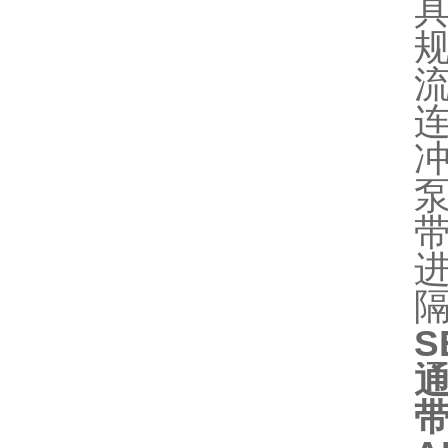
流
连
冲
泵
进
隔
S