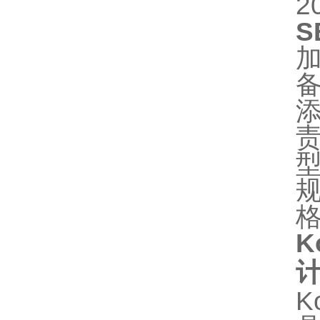
2
S
型
规
K
K