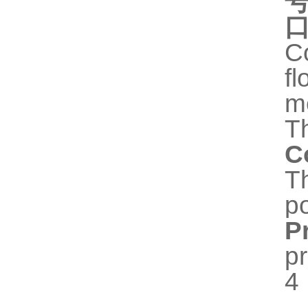
Co
fl
me
Th
C
Th
po
P
pr
4