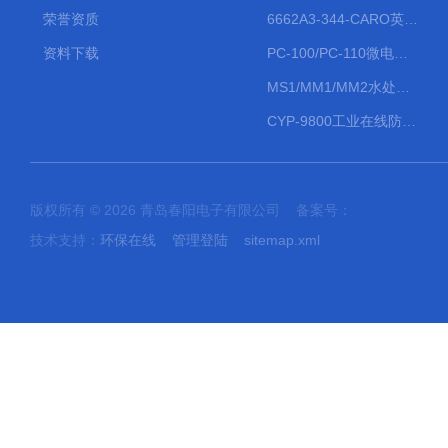
荣誉资质
6662A3-344-CARO英格索兰流体气动隔膜泵大流量气动泵
资料下载
PC-100/PC-110微电脑PH/ORP变送器
MS1/MM1/MM2水处理计量泵
CYP-9800工业在线防水PH计
版权所有 © 2026 青岛春阳电子有限公司 备案号：
技术支持：
环保在线
管理登陆
sitemap.xml