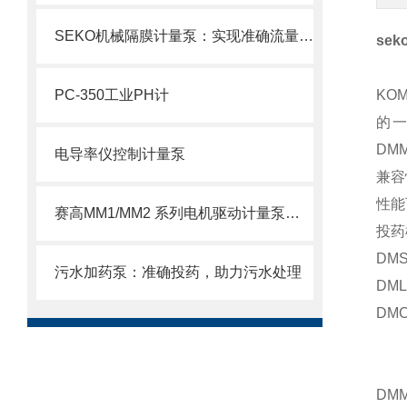
SEKO机械隔膜计量泵：实现准确流量的理想选择
se
PC-350工业PH计
KO
的一
DMM
电导率仪控制计量泵
兼容
性能
赛高MM1/MM2 系列电机驱动计量泵使用注意事项
投药
DMS
污水加药泵：准确投药，助力污水处理
DM
DM
流
DM