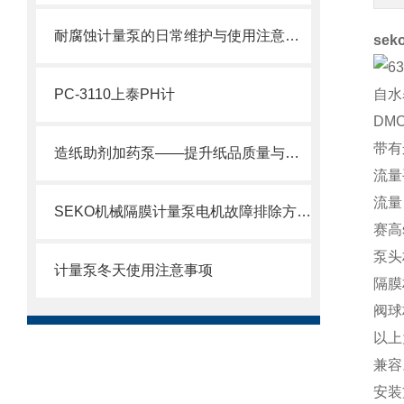
耐腐蚀计量泵的日常维护与使用注意事项
sek
PC-3110上泰PH计
自水
DM
带有
造纸助剂加药泵——提升纸品质量与生产效率的关键设备
流量
流量
SEKO机械隔膜计量泵电机故障排除方法2
赛高s
泵头
计量泵冬天使用注意事项
隔膜
阀球
以上
兼容
安装