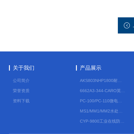
关于我们
产品展示
公司简介
AKS803NHP1800耐腐蚀计量泵
荣誉资质
6662A3-344-CARO英格索兰流体气动隔膜泵大流量气动泵
资料下载
PC-100/PC-110微电脑PH/ORP变送器
MS1/MM1/MM2水处理计量泵
CYP-9800工业在线防水PH计