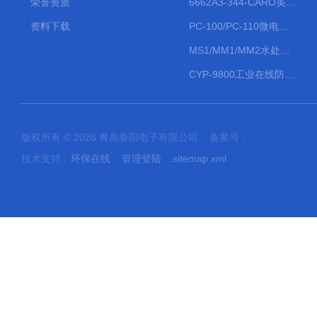
荣誉资质
6662A3-344-CARO英格索兰流体气动隔膜泵大流量气动泵
资料下载
PC-100/PC-110微电脑PH/ORP变送器
MS1/MM1/MM2水处理计量泵
CYP-9800工业在线防水PH计
版权所有 © 2026 青岛春阳电子有限公司 备案号：
技术支持：
环保在线
管理登陆
sitemap.xml