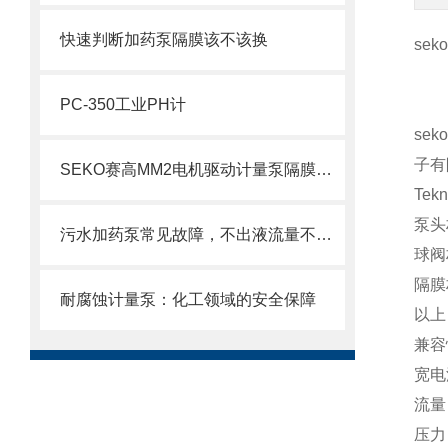
快速判断加药泵隔膜该不该换
sek
PC-350工业PH计
sek
子有
SEKO赛高MM2电机驱动计量泵隔膜更换步骤
Te
泵头
污水加药泵常见故障，不出液流量不稳异响漏液原因排查维修方法
球阀
隔膜
耐腐蚀计量泵：化工领域的安全保障
以上
兼容
宽电
流量：
压力：