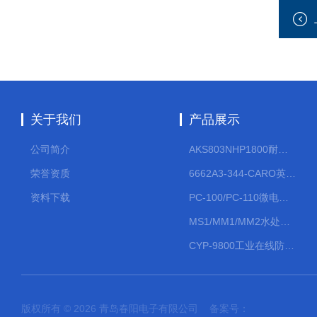
关于我们
产品展示
公司简介
AKS803NHP1800耐腐蚀计量泵
荣誉资质
6662A3-344-CARO英格索兰流体气动隔膜泵大流量气动泵
资料下载
PC-100/PC-110微电脑PH/ORP变送器
MS1/MM1/MM2水处理计量泵
CYP-9800工业在线防水PH计
版权所有 © 2026 青岛春阳电子有限公司 备案号：