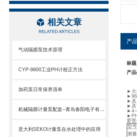
相关文章
RELATED ARTICLES
产
气动隔膜泵技术原理
标题
CYP-9800工业PH计校正方法
产品
加药泵日常保养清单
►大
►9
►具
►具
机械隔膜计量泵配套--青岛春阳电子有限公司
►4
►P
爱普
型号
意大利SEKO计量泵在水处理中的应用
测量