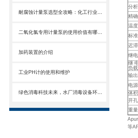
分析
耐腐蚀计量泵选型全攻略：化工行业精准加药如何选对设备
精确
温度
二氧化氯专用计量泵的使用价值有哪些？
标准
迟滞
加药装置的介绍
继电
继
负载
工业PH计的使用和维护
输出
电源
绿色消毒科技未来，水厂消毒设备环保高效
体积
开孔
重量
Ap
等A