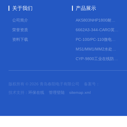
关于我们
产品展示
公司简介
AKS803NHP1800耐腐蚀计量泵
荣誉资质
6662A3-344-CARO英格索兰流体气动隔膜泵大流量气动泵
资料下载
PC-100/PC-110微电脑PH/ORP变送器
MS1/MM1/MM2水处理计量泵
CYP-9800工业在线防水PH计
版权所有 © 2026 青岛春阳电子有限公司 备案号：
技术支持：
环保在线
管理登陆
sitemap.xml