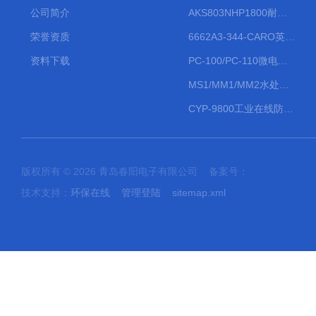
公司简介
AKS803NHP1800耐腐蚀计量泵
荣誉资质
6662A3-344-CARO英格索兰流体气动隔膜泵大流量气动泵
资料下载
PC-100/PC-110微电脑PH/ORP变送器
MS1/MM1/MM2水处理计量泵
CYP-9800工业在线防水PH计
版权所有 © 2026 青岛春阳电子有限公司 备案号：
技术支持：
环保在线
管理登陆
sitemap.xml