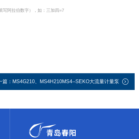
填写阿拉伯数字），如：三加四=7
一篇：
MS4G210、MS4H210MS4--SEKO大流量计量泵