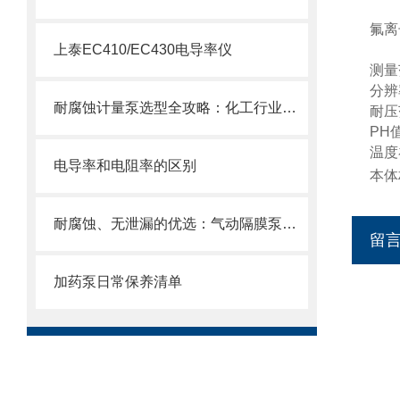
氟离
上泰EC410/EC430电导率仪
测量范
分辨
耐腐蚀计量泵选型全攻略：化工行业精准加药如何选对设备
耐压范
PH值
温度
电导率和电阻率的区别
本体
耐腐蚀、无泄漏的优选：气动隔膜泵在化工领域的稳定传输解决方案
留
加药泵日常保养清单