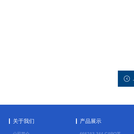
关于我们
产品展示
公司简介
6662A3-344-CARO英格索兰流体气动隔膜泵大流量气动泵