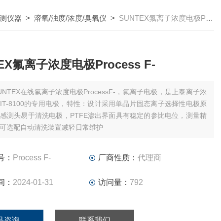
测仪器
>
溶氧/浊度/浓度/臭氧仪
>
SUNTEX氟离子浓度电极Process F-
EX氟离子浓度电极Process F-
UNTEX在线氟离子浓度电极ProcessF-，氟离子电极，是上泰离子浓
IT-8100的专用电极，特性：设计采用单晶片固态离子选择性电极原
感测头易于清洗电极，PTFE渗出界面具有稳定的参比电位，测量精
可选配自动清洗装置减轻日常维护
号：
Process F-
厂商性质：
代理商
间：
2024-01-31
访问量：
792
品咨询
联系我们