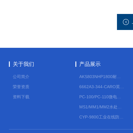
关于我们
产品展示
公司简介
AKS803NHP1800耐腐蚀计量泵
荣誉资质
6662A3-344-CARO英格索兰流体气动隔膜泵大流量气动泵
资料下载
PC-100/PC-110微电脑PH/ORP变送器
MS1/MM1/MM2水处理计量泵
CYP-9800工业在线防水PH计