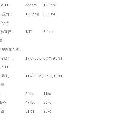
PTFE：
44gpm
168lpm
口压力：
125 psig
8.6 Bar
的*大
颗粒直径：
1/4”
6.4 mm
程：
热塑性化合物：
（湿吸）：
17.6’(30.6’)
5.4m(9.3m)
PTFE：
（湿吸）：
11.4’(30.6’)
3.5m(9.3m)
重量：
金
24lbs
11kg
不锈钢
47 lbs
21kg
铸铁
51Ibs
23kg