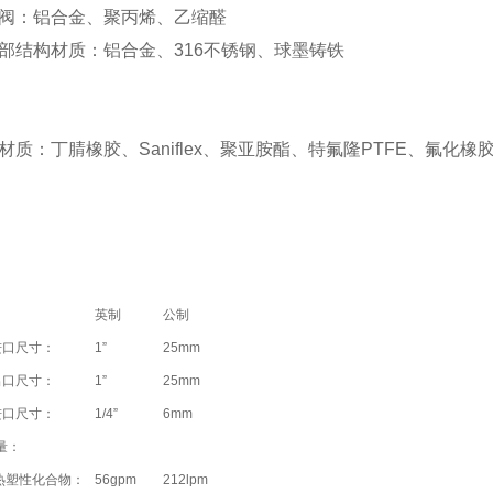
阀：铝合金、聚丙烯、乙缩醛
部结构材质：铝合金、316不锈钢、球墨铸铁
材质：丁腈橡胶、Saniflex、聚亚胺酯、特氟隆PTFE、氟化橡胶
英制
公制
进口尺寸：
1”
25mm
出口尺寸：
1”
25mm
进口尺寸：
1/4”
6mm
量：
/热塑性化合物：
56gpm
212lpm