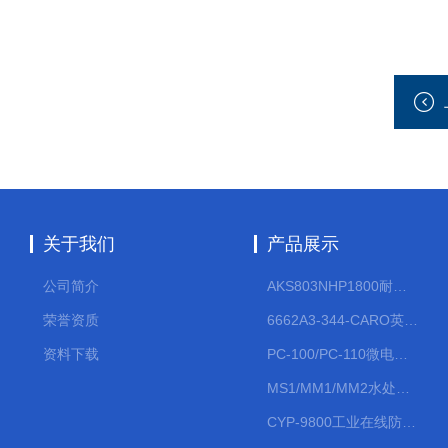
关于我们
产品展示
公司简介
AKS803NHP1800耐腐蚀计量泵
荣誉资质
6662A3-344-CARO英格索兰流体气动隔膜泵大流量气动泵
资料下载
PC-100/PC-110微电脑PH/ORP变送器
MS1/MM1/MM2水处理计量泵
CYP-9800工业在线防水PH计