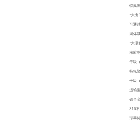
特氟隆
*大出
可通过
固体
*大吸
橡胶/
干吸
特氟隆
干吸
运输
铝合
316
球墨