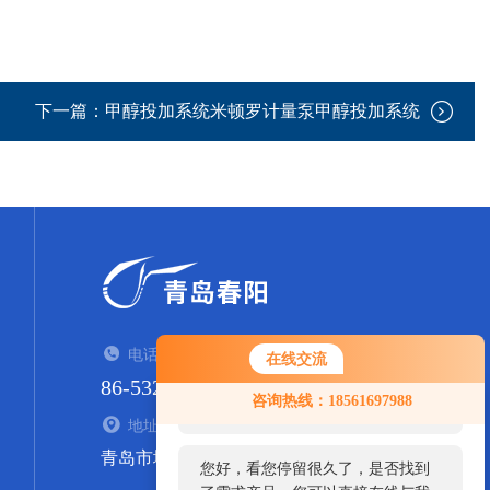
下一篇：
甲醇投加系统米顿罗计量泵甲醇投加系统
电话：TEL
在线交流
86-532-84938935
您好！欢迎前来咨询，很高兴为您
咨询热线：18561697988
服务，请问您要咨询什么问题呢？
地址：ADDRESS
青岛市城阳区流亭街道西山社区东800米
您好，看您停留很久了，是否找到