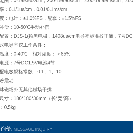
围：0-199.9us/cm，200-1999us/cm，2.00-19.99ms/cm，20.0
：0.1/1us/cm，0.01/0.1ms/cm
度：电计：±1.0%FS，配套：±1.5%FS
补偿：10-50℃手动补偿
配置：DJS-1(铂黑电极，1408us/cm电导率标准校正液，7号DC
式电导率仪工作条件：
温度：0-40℃，相对湿度：＜85%
电源：7号DC1.5V电池4节
配电极规格常数：0.1、1、10
著震动
球磁场外无其他磁场干扰
尺寸：180*180*30mm（长*宽*高）
0.5kg
言询价
/ MESSAGE INQUIRY