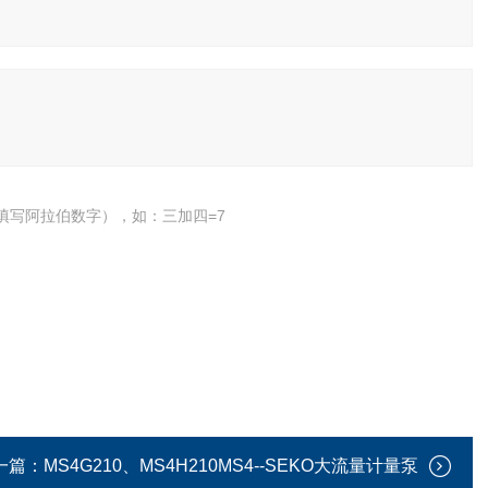
填写阿拉伯数字），如：三加四=7
一篇：
MS4G210、MS4H210MS4--SEKO大流量计量泵