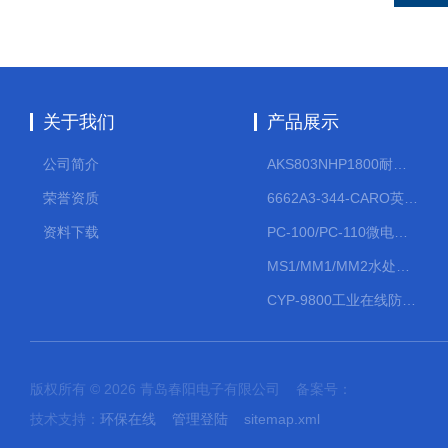
关于我们
产品展示
公司简介
AKS803NHP1800耐腐蚀计量泵
荣誉资质
6662A3-344-CARO英格索兰流体气动隔膜泵大流量气动泵
资料下载
PC-100/PC-110微电脑PH/ORP变送器
MS1/MM1/MM2水处理计量泵
CYP-9800工业在线防水PH计
版权所有 © 2026 青岛春阳电子有限公司 备案号：
技术支持：
环保在线
管理登陆
sitemap.xml