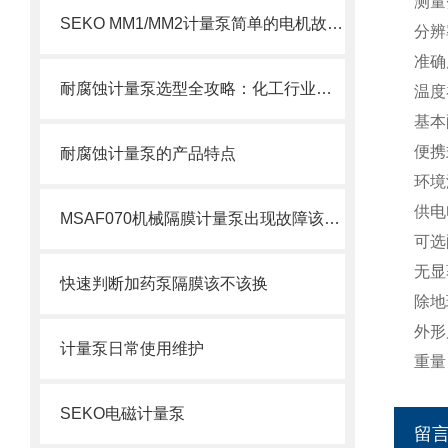
测量范
SEKO MM1/MM2计量泵简单的电机故障排除方法
分辨率
准确
耐腐蚀计量泵选型全攻略：化工行业精准加药如何选对设备
温度
基本
便携
耐腐蚀计量泵的产品特点
环境
供电
MSAF070机械隔膜计量泵出现故障该如何处理呢？
可选
无显
快速判断加药泵隔膜该不该换
除地
外形
计量泵日常使用维护
重量：
SEKO电磁计量泵
留