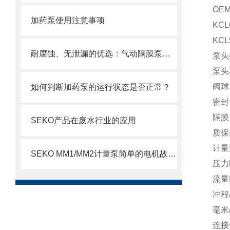
OE
加药泵使用注意事项
KC
KC
耐腐蚀、无泄漏的优选：气动隔膜泵在化工领域的稳定传输解决方案
泵头
泵头
阀球
如何判断加药泵的运行状态是否正常？
密封
隔膜
SEKO产品在废水行业的应用
质保
计量
SEKO MM1/MM2计量泵简单的电机故障排除方法
压
流
冲
毫米
连接