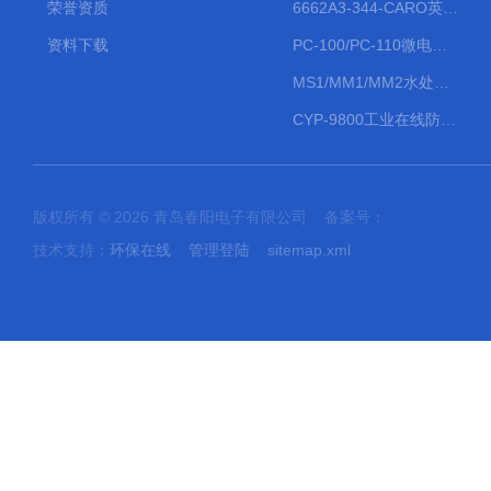
荣誉资质
6662A3-344-CARO英格索兰流体气动隔膜泵大流量气动泵
资料下载
PC-100/PC-110微电脑PH/ORP变送器
MS1/MM1/MM2水处理计量泵
CYP-9800工业在线防水PH计
版权所有 © 2026 青岛春阳电子有限公司 备案号：
技术支持：
环保在线
管理登陆
sitemap.xml