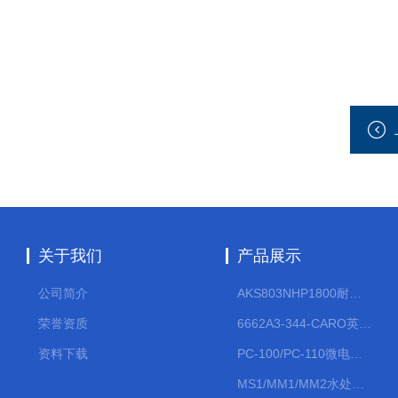
关于我们
产品展示
公司简介
AKS803NHP1800耐腐蚀计量泵
荣誉资质
6662A3-344-CARO英格索兰流体气动隔膜泵大流量气动泵
资料下载
PC-100/PC-110微电脑PH/ORP变送器
MS1/MM1/MM2水处理计量泵