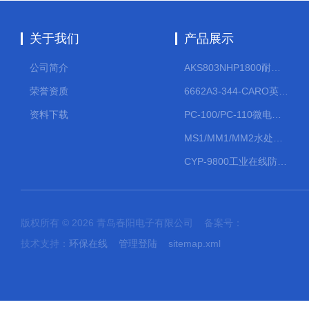
关于我们
产品展示
公司简介
AKS803NHP1800耐腐蚀计量泵
荣誉资质
6662A3-344-CARO英格索兰流体气动隔膜泵大流量气动泵
资料下载
PC-100/PC-110微电脑PH/ORP变送器
MS1/MM1/MM2水处理计量泵
CYP-9800工业在线防水PH计
版权所有 © 2026 青岛春阳电子有限公司 备案号：
技术支持：
环保在线
管理登陆
sitemap.xml