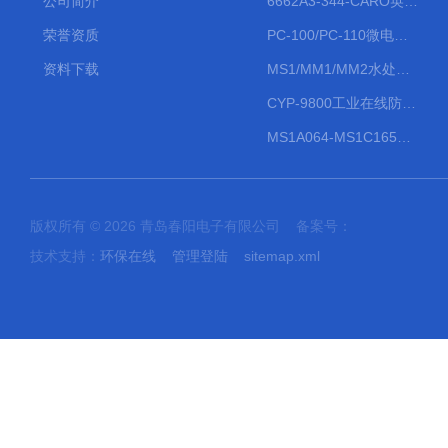
公司简介
6662A3-344-CARO英格索兰流体气动隔膜泵大流量气动泵
荣誉资质
PC-100/PC-110微电脑PH/ORP变送器
资料下载
MS1/MM1/MM2水处理计量泵
CYP-9800工业在线防水PH计
MS1A064-MS1C165防爆机械隔膜计量泵
版权所有 © 2026 青岛春阳电子有限公司 备案号：
技术支持：
环保在线
管理登陆
sitemap.xml