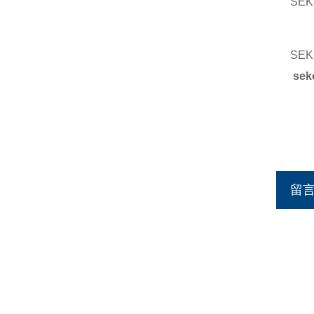
SEK
SE
se
留