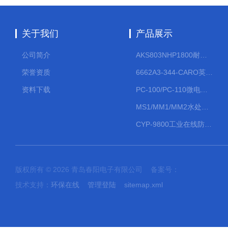
关于我们
产品展示
公司简介
AKS803NHP1800耐腐蚀计量泵
荣誉资质
6662A3-344-CARO英格索兰流体气动隔膜泵大流量气动泵
资料下载
PC-100/PC-110微电脑PH/ORP变送器
MS1/MM1/MM2水处理计量泵
CYP-9800工业在线防水PH计
版权所有 © 2026 青岛春阳电子有限公司 备案号：
技术支持：
环保在线
管理登陆
sitemap.xml