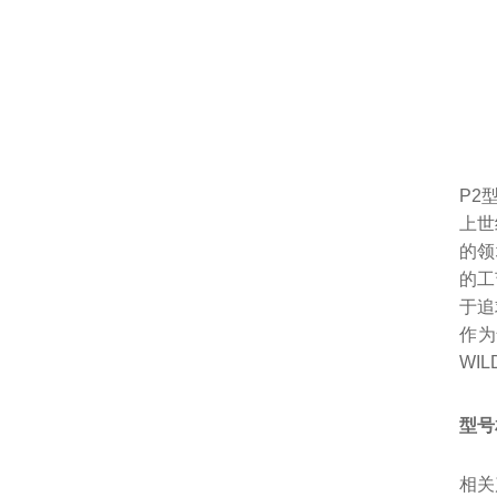
P2
上世
的领
的工
于追
作为
WI
型号
相关