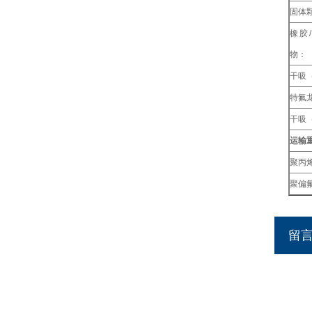
固体
橡胶
物：
干吸
特氟龙
干吸
运输
聚丙
聚偏
留