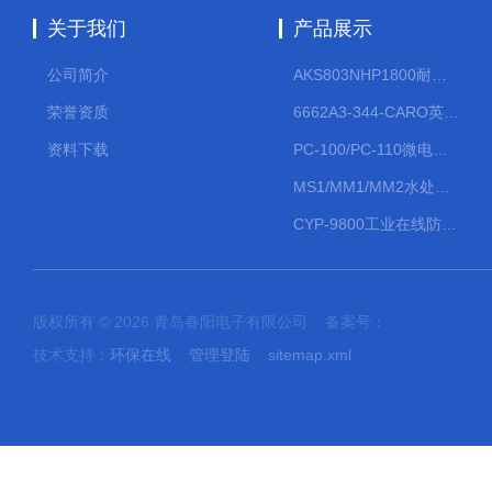
关于我们
产品展示
公司简介
AKS803NHP1800耐腐蚀计量泵
荣誉资质
6662A3-344-CARO英格索兰流体气动隔膜泵大流量气动泵
资料下载
PC-100/PC-110微电脑PH/ORP变送器
MS1/MM1/MM2水处理计量泵
CYP-9800工业在线防水PH计
版权所有 © 2026 青岛春阳电子有限公司 备案号：
技术支持：
环保在线
管理登陆
sitemap.xml