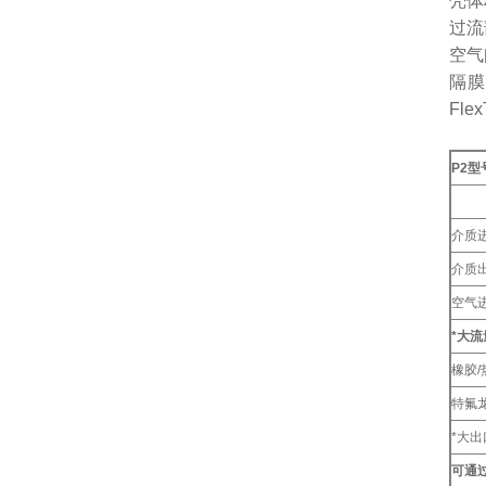
壳体材质.
过流部
空气阀材料
隔膜材
Fle
P2型
介质
介质
空气
*大流
橡胶
特氟龙
*大
可通