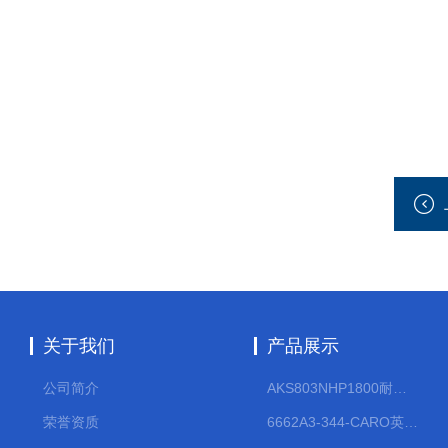
关于我们
产品展示
公司简介
AKS803NHP1800耐腐蚀计量泵
荣誉资质
6662A3-344-CARO英格索兰流体气动隔膜泵大流量气动泵