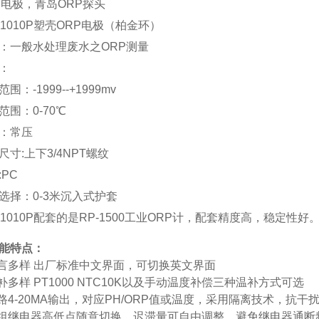
P电极，青岛ORP探头
T1010P塑壳ORP电极（柏金环）
：一般水处理废水之ORP测量
：
围：-1999--+1999mv
范围：0-70℃
：常压
尺寸:上下3/4NPT螺纹
:PC
选择：0-3米沉入式护套
T1010P配套的是RP-1500工业ORP计，配套精度高，稳定性好
能特点：
言多样 出厂标准中文界面，可切换英文界面
补多样
PT1000 NTC10K
以及手动温度补偿三种温补方式可选
路
4-20MA
输出，对应
PH/ORP
值或温度，采用隔离技术，抗干
组继电器高低点随意切换，迟滞量可自由调整，避免继电器通断