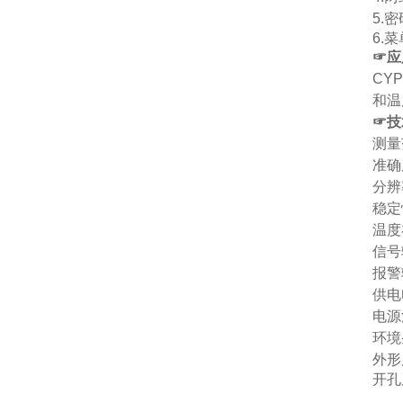
5.
密
6.
菜
☞
应
CYP
和温
☞
技
测量
准确
分辨
稳定
温度
信号
报警
供电
电源
环境
外形
开孔