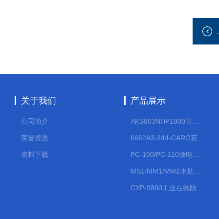
关于我们
产品展示
公司简介
AKS803NHP1800耐腐蚀计量泵
荣誉资质
6662A3-344-CARO英格索兰流体气动隔膜泵大流量气动泵
资料下载
PC-100/PC-110微电脑PH/ORP变送器
MS1/MM1/MM2水处理计量泵
CYP-9800工业在线防水PH计