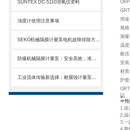
OR
SUNTEX DC-5110溶氧仪资料
GR
用途
浊度计使用注意事项
规格
测量范
SEKO机械隔膜计量泵电机故障排除方法1
温度
耐压
防爆机械隔膜计量泵：安全高效，准确计量新选择
安装
材质
工业流体传输新选择：耐腐蚀计量泵的特性、应用与维护详解
护套
GR
☞
性
1.
语
2.
温
3.
一
4.
两