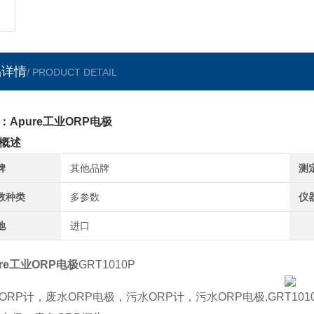
品详情
/ PRODUCT DETAIL
：Apure工业ORP电极
概述
牌
其他品牌
测
数种类
多参数
仪
地
进口
ure工业ORP电极
GRT1010P
ORP计，废水ORP电极，污水ORP计，污水ORP电极,GRT1