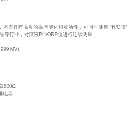
，本表具有高度的高智能化和灵活性，可同时测量
PH/ORP
品等行业，对溶液
PH/ORP
值进行连续测量
1999 MV)
载
500
Ω
继电器