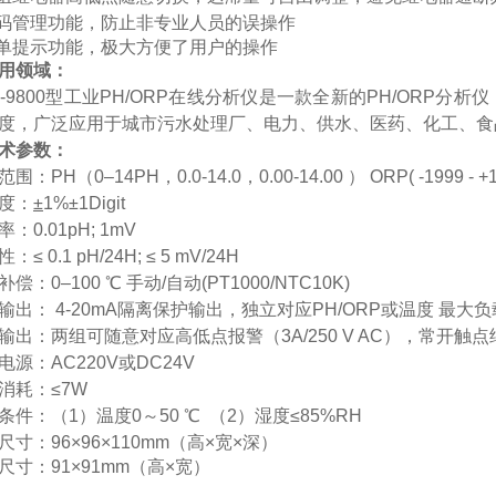
码管理功能，防止非专业人员的误操作
单提示功能，极大方便了用户的操作
用领域：
-9800
型工业
PH/ORP
在线分析仪是一款全新的
PH/ORP
分析仪
度，广泛应用于城市污水处理厂、电力、供水、医药、化工、食
术参数：
范围：
PH
（
0–14PH
，
0.0-14.0
，
0.00-14.00
）
ORP( -1999 - +
度：
±
1%
±
1Digit
率：
0.01pH; 1mV
性：≤
0.1 pH/24H;
≤
5 mV/24H
补偿：
0–100
℃
手动
/
自动
(PT1000/NTC10K)
输出：
4-20mA
隔离保护输出，独立对应
PH/ORP
或温度
最大负
输出：两组可随意对应高低点报警（
3A/250 V AC
），常开触点
电源：
AC220V
或
DC24V
消耗：
≤7W
条件：（
1
）温度
0
～
50
℃
（
2
）湿度≤
85%RH
尺寸：
96
×
96
×
110mm
（高×宽×深）
尺寸：
91
×
91mm
（高×宽）