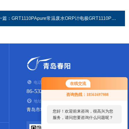
一篇：
GRT1110PApure常温废水ORP计电极GRT1110P
电话：TEL
在线交流
86-532-84938935
您好！欢迎前来咨询，很高兴为您
咨询热线：18561697988
服务，请问您要咨询什么问题呢？
地址：ADDRESS
青岛市城阳区流亭街道西山社区东800米
您好，看您停留很久了，是否找到
了需求产品，您可以直接在线与我
联系！