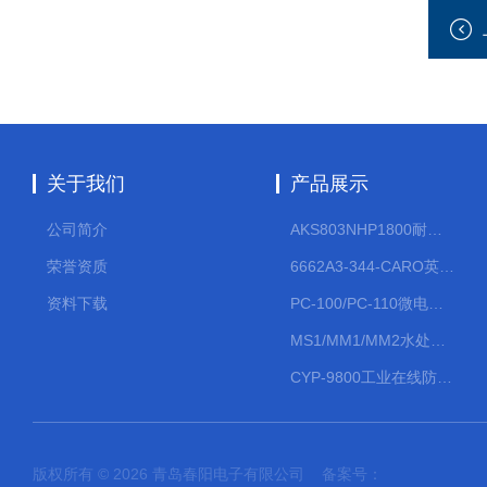
关于我们
产品展示
公司简介
AKS803NHP1800耐腐蚀计量泵
荣誉资质
6662A3-344-CARO英格索兰流体气动隔膜泵大流量气动泵
资料下载
PC-100/PC-110微电脑PH/ORP变送器
MS1/MM1/MM2水处理计量泵
CYP-9800工业在线防水PH计
版权所有 © 2026 青岛春阳电子有限公司 备案号：