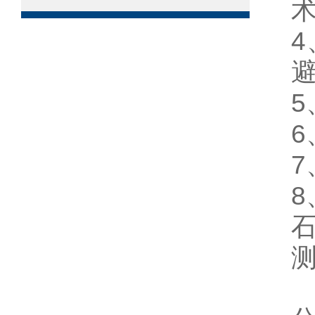
5
6
8
测
T