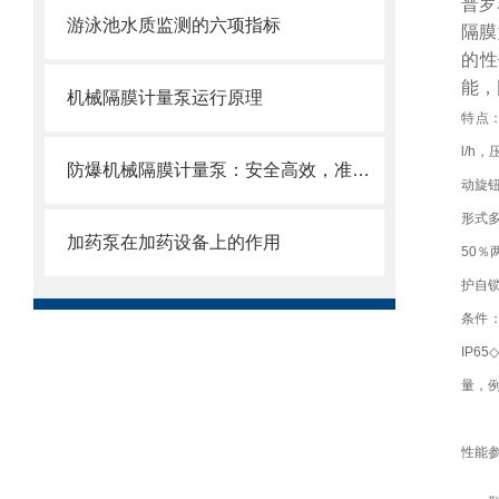
普罗
游泳池水质监测的六项指标
隔膜
的性
能，
机械隔膜计量泵运行原理
特点
l/h
防爆机械隔膜计量泵：安全高效，准确计量新选择
动旋钮
形式多
加药泵在加药设备上的作用
50％
护自
条件：
IP6
量，
性能