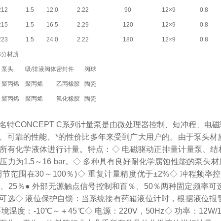
212
1.5
12.0
2.22
90
12×9
0.8
215
1.5
16.5
2.29
120
12×9
0.8
223
1.5
24.0
2.22
180
12×9
0.8
部分材质
泵头
吸/排液阀体
密封件
阀球
聚丙烯
聚丙烯
乙丙橡胶
陶瓷
聚丙烯
聚丙烯
氟化橡胶
陶瓷
名特CONCEPT C系列计量泵是由微处理器控制、短冲程、电磁
、可靠的性能、*的性价比多年来受到广大用户的。由于泵头材
所有化学液体进行计量。特点：◇ 电磁驱动正排量计量泵、结构
h，压力为1.5～16 bar。◇ 多种具有良好耐化学腐蚀性能的
调节范围在30～100％)◇ 重复计量精度优于±2%◇ 冲程
％、25％● 外部无源触点信号控制和百％、50％两种固定频率可
可选◇ 液位保护自锁：当系统接有药箱液位计时，根据液位报
环境温度：-10℃～＋45℃◇ 电源：220V，50Hz◇ 功率：12W