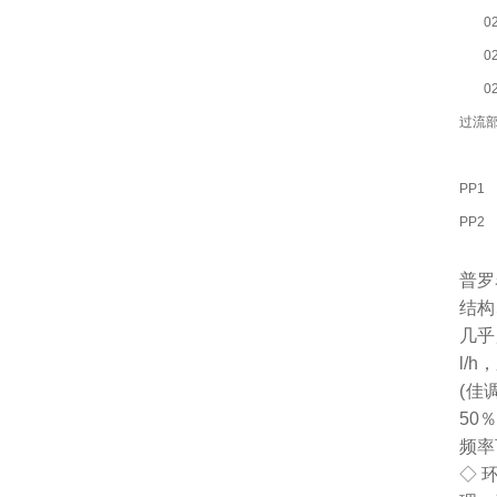
0
0
0
过流
PP1
PP2
普罗
结构
几乎
l/
(佳
50
频率
◇ 