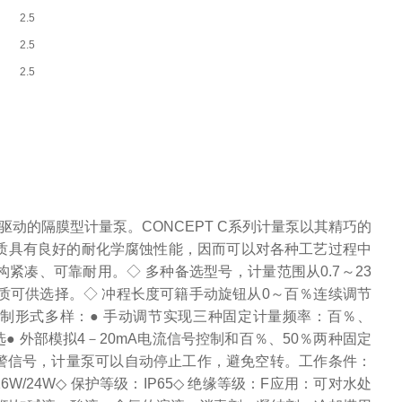
2.5
2.5
2.5
驱动的隔膜型计量泵。CONCEPT C系列计量泵以其精巧的
质具有良好的耐化学腐蚀性能，因而可以对各种工艺过程中
紧凑、可靠耐用。◇ 多种备选型号，计量范围从0.7～23
泵头材质可供选择。◇ 冲程长度可籍手动旋钮从0～百％连续调节
频率控制形式多样：● 手动调节实现三种固定计量频率：百％、
选● 外部模拟4－20mA电流信号控制和百％、50％两种固定
警信号，计量泵可以自动停止工作，避免空转。工作条件：
/16W/24W◇ 保护等级：IP65◇ 绝缘等级：F应用：可对水处