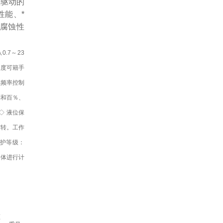
磁驱动的
性能、*
腐蚀性
.7～23
长度可籍手
程频率控制
制和百％、
◇ 液位保
空转。工作
 保护等级：
液体进行计
压