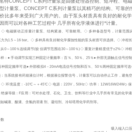
名特CONCEPT C系列计量泵是由微处理器控制、短冲程、电
型计量泵。CONCEPT C系列计量泵以其精巧的结构、可靠的
价比多年来受到广大用户的。由于泵头材质具有良好的耐化学
因而可以对各种工艺过程中 几乎所有化学液体进行*计量。
：◇ 电磁驱动正排量计量泵、结构紧凑、可靠耐用。◇ 多种备选型号，计量范围从0
，压力为1.5～16 bar。◇ 多种具有良好耐化学腐蚀性能的泵头材质可供选择。◇ 冲程
从0～100％连续调节(较 佳调节范围在30～100％)◇ 重复计量精度优于±2%◇ 冲
样：● 手动调节实现三种固定计量频率：百％、50％、25％● 外部无源触点信号控
两种固定频率可选● 外部模拟4－20mA电流信号控制和百％、50％两种固定频率可选
锁：当系统接有药箱液位计时，根据液位报警信号，计量泵可以自动停止工作，避免
◇ 环境温度：-10℃～＋45℃◇ 电源：220V，50Hz◇ 功率：12W/16W/24W◇
5◇ 绝缘等级：F应用：可对水处理、石化、卫生、饮料等行业中几乎所有常见的化学
例如碱液、酸液、含氯的溶液 剂、凝结剂、冷却塔用化学药剂等。
参数
吸入端入口