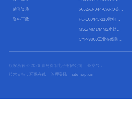
荣誉资质
6662A3-344-CARO英格索兰流体气动隔膜泵大流量气动泵
资料下载
PC-100/PC-110微电脑PH/ORP变送器
MS1/MM1/MM2水处理计量泵
CYP-9800工业在线防水PH计
版权所有 © 2026 青岛春阳电子有限公司 备案号：
技术支持：
环保在线
管理登陆
sitemap.xml