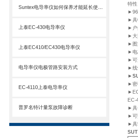
特性
Suntex电导率仪如何保养才能延长使用寿命？
►9
►具
上泰EC-430电导率仪
►户
►大
►图
上泰EC410/EC430电导率仪
►电极
►可
电导率仪电极管路安装方式
►线
►
S
►密
EC-4110上泰电导率仪
►E
EC-
普罗名特计量泵故障诊断
►具
►可
►具
SU