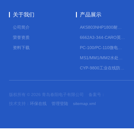
关于我们
产品展示
公司简介
AKS803NHP1800耐腐蚀计量泵
荣誉资质
6662A3-344-CARO英格索兰流体气动隔膜泵大流量气动泵
资料下载
PC-100/PC-110微电脑PH/ORP变送器
MS1/MM1/MM2水处理计量泵
CYP-9800工业在线防水PH计
版权所有 © 2026 青岛春阳电子有限公司 备案号：
技术支持：
环保在线
管理登陆
sitemap.xml