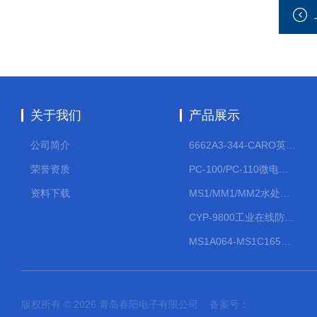
关于我们
产品展示
公司简介
6662A3-344-CARO英格索兰流体气动隔膜泵大流量气动泵
荣誉资质
PC-100/PC-110微电脑PH/ORP变送器
资料下载
MS1/MM1/MM2水处理计量泵
CYP-9800工业在线防水PH计
MS1A064-MS1C165防爆机械隔膜计量泵
版权所有 © 2026 青岛春阳电子有限公司 备案号：