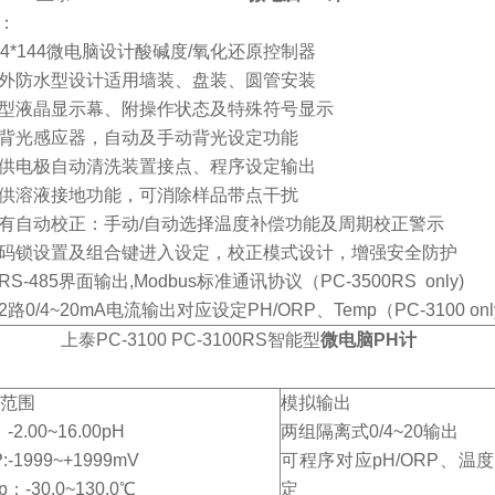
：
44*144微电脑设计酸碱度/氧化还原控制器
外防水型设计适用墙装、盘装、圆管安装
型液晶显示幕、附操作状态及特殊符号显示
背光感应器，自动及手动背光设定功能
供电极自动清洗装置接点、程序设定输出
供溶液接地功能，可消除样品带点干扰
有自动校正：手动/自动选择温度补偿功能及周期校正警示
码锁设置及组合键进入设定，校正模式设计，增强安全防护
S-485界面输出,Modbus标准通讯协议（PC-3500RS only)
路0/4
~20mA电流输出对应设定PH/ORP、Temp（PC-3100 onl
上泰PC-3100 PC-3100RS智能型
微电脑PH计
范围
模拟输出
 -2.00~16.00pH
两组隔离式0/4~20输出
:-1999~+1999mV
可程序对应pH/ORP、温
p：-30.0~130.0℃
定