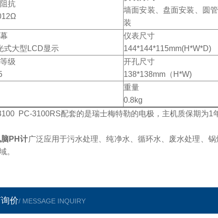
阻抗
墙面安装、盘面安装、圆管
012Ω
装
幕
仪表尺寸
式大型LCD显示
144*144*115mm(H*W*D)
等级
开孔尺寸
5
138*138mm（H*W)
重量
0.8kg
-3100 PC-3100RS配套的是瑞士梅特勒的电极，主机质保期
脑PH计
广泛应用于污水处理、纯净水、循环水、废水处理、锅
域。
言询价
/ MESSAGE INQUIRY