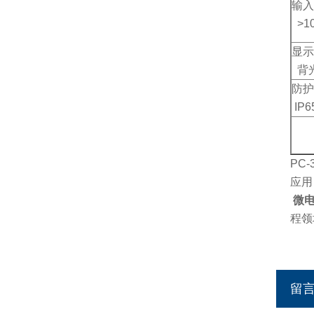
输入
>1
显示
背光
防护
IP6
PC
应用
微电
程领
留