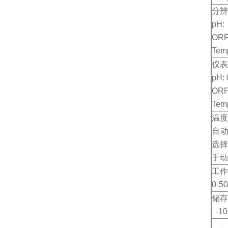
分辨
pH:
ORP
Tem
仪表
pH: 
ORP
Tem
温度
自动
选择
手动
工作
0-5
储存
-10