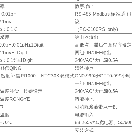
率
数字输出
 0.01pH
RS-485 Modbus标准通
:1mV
议
p：0.1℃
（PC-3100RS only)
精度
继电器输出
0.0pH:0.01pH±1Digit
高低点、滞后任意程序设定
:1mV±1Digit
两组ON/OFF输出
p：0.1%±1Digit
240VAC*大电流0.5A
补偿QING
清洗接点
温度补偿Pt1000、NTC30K双模式
ON0-999秒/OFF0-999小时
一组ON/OFF输出
温度补偿 按键设定
240VAC*大电流0.5A
温度RONGYE
溶液接地
0℃
可消除溶液带点干扰
温度
电源输入
~70℃
88-265VAC宽电源、50/60
安装方式