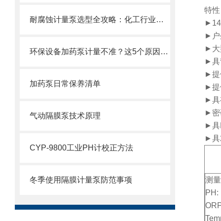
特性
耐腐蚀计量泵选型全攻略：化工行业精准加药如何选对设备
►
1
►
户
►
大
环保设备加药泵计量不准？这5个原因你可能没想到
►
具
►提
加药泵日常保养清单
►提
►具
►密
气动隔膜泵技术原理
►具R
►具2
CYP-9800工业PH计校正方法
冬季使用隔膜计量泵防范事项
测量
PH:
ORP
Tem