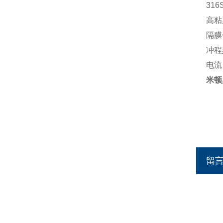
316
高粘度
隔膜
冲程
电流
米顿
留