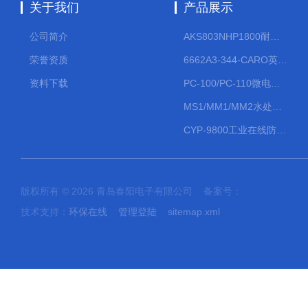
关于我们
产品展示
公司简介
AKS803NHP1800耐腐蚀计量泵
荣誉资质
6662A3-344-CARO英格索兰流体气动隔膜泵大流量气动泵
资料下载
PC-100/PC-110微电脑PH/ORP变送器
MS1/MM1/MM2水处理计量泵
CYP-9800工业在线防水PH计
版权所有 © 2026 青岛春阳电子有限公司 备案号：
技术支持：
环保在线
管理登陆
sitemap.xml