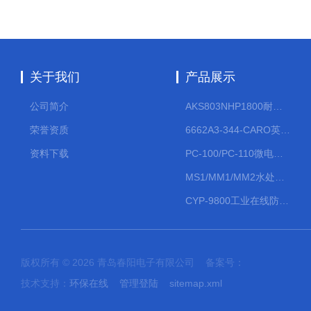
关于我们
产品展示
公司简介
AKS803NHP1800耐腐蚀计量泵
荣誉资质
6662A3-344-CARO英格索兰流体气动隔膜泵大流量气动泵
资料下载
PC-100/PC-110微电脑PH/ORP变送器
MS1/MM1/MM2水处理计量泵
CYP-9800工业在线防水PH计
版权所有 © 2026 青岛春阳电子有限公司 备案号：
技术支持：
环保在线
管理登陆
sitemap.xml