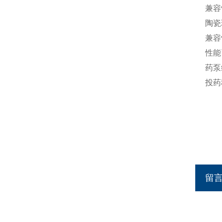
兼容
陶瓷
兼容
性能
药泵
投药
留