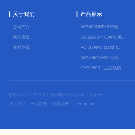
关于我们
产品展示
公司简介
AKS803NHP1800耐腐蚀计量泵
荣誉资质
6662A3-344-CARO英格索兰流体气动隔膜泵大流量气动泵
资料下载
PC-100/PC-110微电脑PH/ORP变送器
MS1/MM1/MM2水处理计量泵
CYP-9800工业在线防水PH计
版权所有 © 2026 青岛春阳电子有限公司 备案号：
技术支持：
环保在线
管理登陆
sitemap.xml